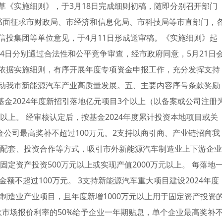
草《实施细则》，于3月18日完成细则初稿，随即分别召开部门
书面征求市财政局、市经济和信息化局、市科技局等市直部门，
信投集团等单位意见，于4月11日形成送审稿。《实施细则》起
14日分别通过合法性和公平竞争审查，经市政府同意，5月21日
依据实施细则，有序开展年度专项资金申报工作，充分发挥支持
动我市新能源汽车产业高质量发展。五、主要内容序号条款奖励
基金2024年度新招引落地亿元项目3个以上（以备案或公司注册
以上。 经审核认定后，按基金2024年度累计投资本地项目或关
公司最高奖补不超过100万元。2支持以商引商、产业链招商我
作配套、投资合作等方式，吸引市外新能源汽车制造业上下游企业
固定资产投资500万元以上或实现产值2000万元以上。 每落地
额不超过100万元。 3支持新能源汽车重大项目建设2024年度
车制造业产业项目，且年度新增1000万元以上用于固定资产投资
贷款市场报价利率的50%给予企业一年期贴息，单个企业最高奖补