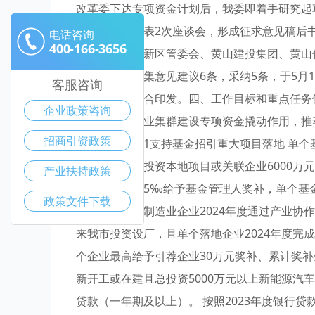
改革委下达专项资金计划后，我委即着手研究起
区县、企业代表2次座谈会，形成征求意见稿后
电话咨询
400-166-3656
区县、黄山高新区管委会、黄山建投集团、黄山
草过程中共收集意见建议6条，采纳5条，于5月
客服咨询
同市财政局联合印发。四、工作目标和重点任务
企业政策咨询
新能源汽车产业集群建设专项资金撬动作用，推
招商引资政策
条件奖励标准1支持基金招引重大项目落地 单个
准），且累计投资本地项目或关联企业6000万元
产业扶持政策
联企业金额的5‰给予基金管理人奖补，单个基金
政策文件下载
市新能源汽车制造业企业2024年度通过产业协
来我市投资设厂，且单个落地企业2024年度完成
个企业最高给予引荐企业30万元奖补、累计奖补金
新开工或在建且总投资5000万元以上新能源汽
贷款（一年期及以上）。 按照2023年度银行