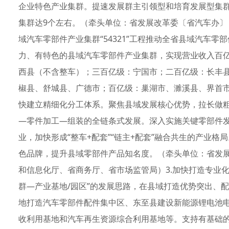
企业特色产业集群。提速发展群主引领型和培育发展型集群，到
集群达9个左右。（牵头单位：省发展改革委〔省汽车办〕
域汽车零部件产业集群“54321”工程推动全省县域汽车零
力、有特色的县域汽车零部件产业集群，实现营业收入百
西县（不含整车）；三百亿级：宁国市；二百亿级：长丰
椒县、舒城县、广德市；百亿级：巢湖市、濉溪县、界首市
快建立精细化分工体系。聚焦县域发展核心优势，拉长做
—零件加工—组装的全链条式发展。深入实施关键零部件发
业，加快形成“整车+配套”“链主+配套”融合共生的产业
色品牌，提升县域零部件产品知名度。（牵头单位：省发
和信息化厅、省商务厅、省市场监管局）3.加快打造专业化
群—产业基地/园区”的发展思路，在县域打造优势突出、
地打造汽车零部件配件集中区、东至县建设新能源锂电池
收利用基地和汽车再生资源综合利用基地等。支持有基础