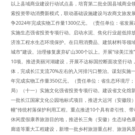
以上县域商业建设行动试点县，培育第二批全国县域商业
索投资带动消费新模式，联动基础设施建设与农商文旅发
争2024年完成实物工作量1300亿元。（责任单位：省
实施生态强省投资专项行动。启动水泥、焦化行业超低排
济淮工程水生态环境保护。在日用消费品、建筑材料等领域
城市”建设。治理修复废弃矿山300个以上。开展“绿美江
10项。推进美丽河湖建设，开展不达标国控断面攻坚行动
体，完成长江支流70%左右的入河排污口整治。谋划实施一
年完成实物工作量350亿元。（责任单位：省生态环境厅
局）（十一）实施文化强省投资专项行动。建设省文化馆
一批长江国家文化公园地标式项目，推进大运河（安徽段）
幢”传统村落保护利用工程。重点推进10个具有牵引性、
休闲度假康养旅游目的地，推进长三角（安徽）生态绿色
廊道等重大工程建设，新增一批乡村旅游重点村、旅游风景