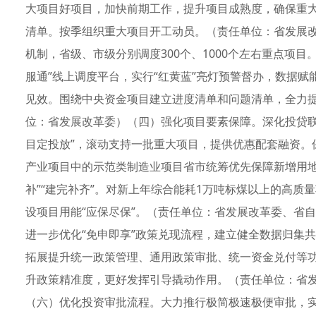
大项目好项目，加快前期工作，提升项目成熟度，确保重
清单。按季组织重大项目开工动员。（责任单位：省发展
机制，省级、市级分别调度300个、1000个左右重点项目
服通”线上调度平台，实行“红黄蓝”亮灯预警督办，数据
见效。围绕中央资金项目建立进度清单和问题清单，全力
位：省发展改革委）（四）强化项目要素保障。深化投贷联
目定投放”，滚动支持一批重大项目，提供优惠配套融资。
产业项目中的示范类制造业项目省市统筹优先保障新增用地
补”“建完补齐”。对新上年综合能耗1万吨标煤以上的高
设项目用能“应保尽保”。（责任单位：省发展改革委、省自
进一步优化“免申即享”政策兑现流程，建立健全数据归集共
拓展提升统一政策管理、通用政策审批、统一资金兑付等
升政策精准度，更好发挥引导撬动作用。（责任单位：省
（六）优化投资审批流程。大力推行极简极速极便审批，