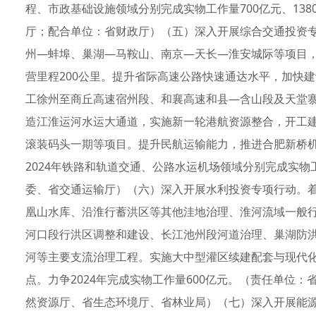
程、市政基础设施领域分别完成实物工作量700亿元、13
厅；配合单位：省财政厅）（五）深入开展综合交通投资
州—蚌埠、巢湖—马鞍山、南京—天长—淮安城际等项目
营里程200公里。提升省际高速公路快速通达水平，加快
工徐州至商丘高速宿州段、和襄高速和县—含山段及天堂寨
造江淮运河水运大通道，实施新一轮港航资源整合，开工
滚装码头一期等项目。提升民航运输能力，推进合肥新桥
2024年铁路和轨道交通、公路水运机场领域分别完成实物工
委、省交通运输厅）（六）深入开展水利投资专项行动。
凰山水库、沿淮行蓄洪区等其他洼地治理、淮河流域一般
河口段行洪区调整和建设、长江池州段河道治理、巢湖防
河等主要支流治理工程。实施大中型灌区续建配套与现代
点。力争2024年完成实物工作量600亿元。（责任单位
然资源厅、省生态环境厅、省林业局）（七）深入开展能